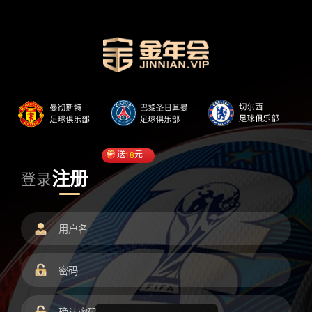
送
18
元
注册
登录