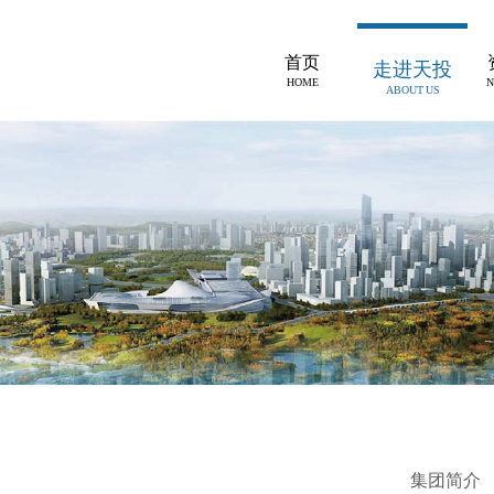
首页
走进天投
HOME
N
ABOUT US
集团简介