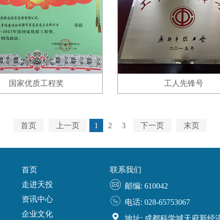
国家优质工程奖
工人先锋号
首页
上一页
1
2
3
下一页
末页
首页
联系我们
走进天投
邮编: 610042
资讯中心
电话: 028-65753067
企业文化
地址: 成都科学城天府新经济